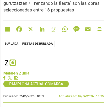
gurutzatzen / Trenzando la fiesta" son las obras
seleccionadas entre 18 propuestas
Share
Facebook
X
LinkedIn
Meneame
WhatsApp
Message
Email
Pr
BURLADA
FIESTAS DE BURLADA
Maialen Zubia
PAMPLONA ACTUAL COMARCA
Publicado: 02/06/2026 ·
10:09
Actualizado: 02/06/2026 · 10:25