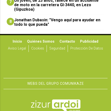
Un joven, de 23 años, fallece en un accidente
7
de moto en la carretera GI-3440, en Lezo
(Gipuzkoa)
Jonathan Dubasin: "Vengo aquí para ayudar en
8
todo lo que pueda"
Inicio
Quiénes Somos
Contacto
Publicidad
Aviso Legal
Cookies
Seguridad
Protección De Datos
WEBS DEL GRUPO COMUNIKAZE