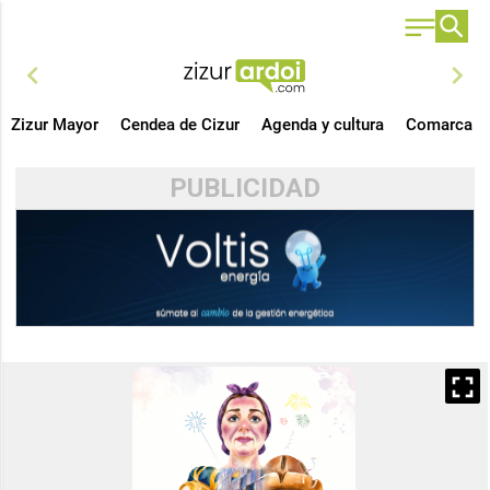
chevron_left
chevron_right
Zizur Mayor
Cendea de Cizur
Agenda y cultura
Comarca
PUBLICIDAD