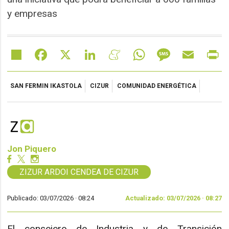
y empresas
Share
Facebook
X
LinkedIn
Meneame
WhatsApp
Message
Email
Pr
SAN FERMIN IKASTOLA
CIZUR
COMUNIDAD ENERGÉTICA
Jon Piquero
ZIZUR ARDOI CENDEA DE CIZUR
Publicado: 03/07/2026 ·
08:24
Actualizado: 03/07/2026 · 08:27
El consejero de Industria y de Transición