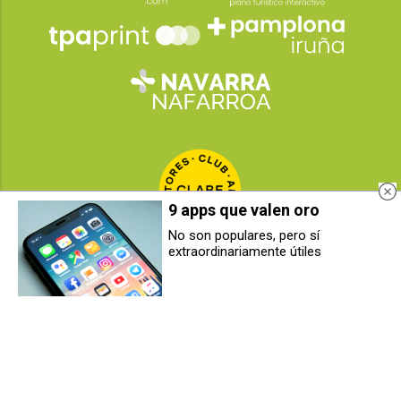
9 apps que valen oro
No son populares, pero sí
extraordinariamente útiles
Rafael Pérez Lizaso gana el
El Ayuntamiento de Zizur Mayor
concurso de carteles para las
modifica su horario de atención al
Fiestas de Zizur Mayor 2026
público durante las fiestas de
San Fermín
2026
© Grupo Comunikaze
Desarrollado por:
OA Cloud