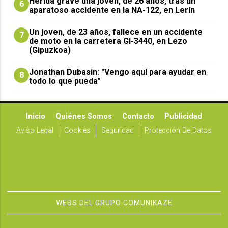
Herida grave una joven, de 26 años, tras un
6
aparatoso accidente en la NA-122, en Lerín
Un joven, de 23 años, fallece en un accidente
7
de moto en la carretera GI-3440, en Lezo
(Gipuzkoa)
Jonathan Dubasin: "Vengo aquí para ayudar en
8
todo lo que pueda"
Inicio
Quiénes Somos
Contacto
Publicidad
Aviso Legal
Cookies
Seguridad
Protección De Datos
WEBS DEL GRUPO COMUNIKAZE