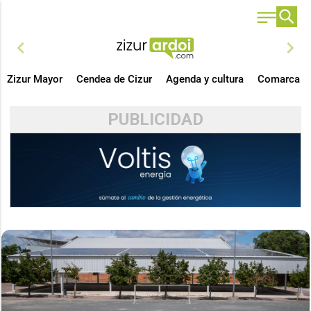
chevron_left
chevron_right
Zizur Mayor
Cendea de Cizur
Agenda y cultura
Comarca
PUBLICIDAD