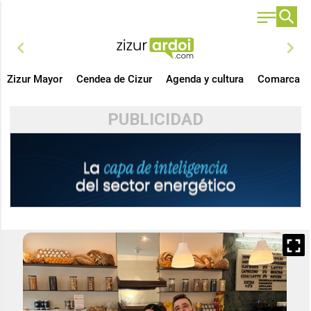
chevron_left
chevron_right
Zizur Mayor
Cendea de Cizur
Agenda y cultura
Comarca
PUBLICIDAD