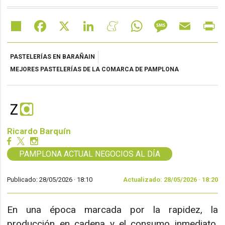
Share
Facebook
X
LinkedIn
Meneame
WhatsApp
Message
Email
Pr
PASTELERÍAS EN BARAÑAIN
MEJORES PASTELERÍAS DE LA COMARCA DE PAMPLONA
Ricardo Barquín
PAMPLONA ACTUAL NEGOCIOS AL DÍA
Publicado: 28/05/2026 ·
18:10
Actualizado: 28/05/2026 · 18:20
En una época marcada por la rapidez, la
producción en cadena y el consumo inmediato,