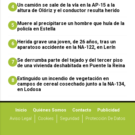
Un camión se sale de la vía en la AP-15 a la
4
altura de Olóriz y el conductor resulta herido
Muere al precipitarse un hombre que huía de la
5
policía en Estella
Herida grave una joven, de 26 años, tras un
6
aparatoso accidente en la NA-122, en Lerín
Se derrumba parte del tejado y del tercer piso
7
de una vivienda deshabitada en Puente la Reina
Extinguido un incendio de vegetación en
8
campos de cereal cosechado junto a la NA-134,
en Lodosa
Inicio
Quiénes Somos
Contacto
Publicidad
Aviso Legal
Cookies
Seguridad
Protección De Datos