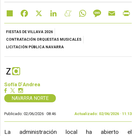
Share
Facebook
X
LinkedIn
Meneame
WhatsApp
Message
Email
Pr
FIESTAS DE VILLAVA 2026
CONTRATACIÓN ORQUESTAS MUSICALES
LICITACIÓN PÚBLICA NAVARRA
Sofía D ́Andrea
NAVARRA NORTE
Publicado: 02/06/2026 ·
08:46
Actualizado: 02/06/2026 · 11:13
La administración local ha abierto el