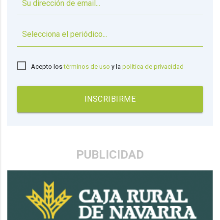
▼
Acepto los
términos de uso
y la
política de privacidad
INSCRIBIRME
PUBLICIDAD