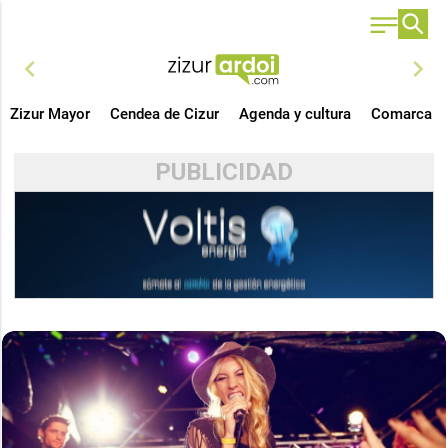
chevron_left
chevron_right
Zizur Mayor
Cendea de Cizur
Agenda y cultura
Comarca
PUBLICIDAD