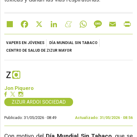
Share
Facebook
X
LinkedIn
Meneame
WhatsApp
Message
Email
Pr
VAPERS EN JÓVENES
DÍA MUNDIAL SIN TABACO
CENTRO DE SALUD DE ZIZUR MAYOR
Jon Piquero
ZIZUR ARDOI SOCIEDAD
Publicado: 31/05/2026 ·
08:49
Actualizado: 31/05/2026 · 08:56
Con motivo del
Día Mundial Sin Tabaco
, que se