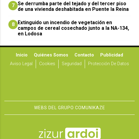
Se derrumba parte del tejado y del tercer piso
7
de una vivienda deshabitada en Puente la Reina
Extinguido un incendio de vegetación en
8
campos de cereal cosechado junto a la NA-134,
en Lodosa
Inicio
Quiénes Somos
Contacto
Publicidad
Aviso Legal
Cookies
Seguridad
Protección De Datos
WEBS DEL GRUPO COMUNIKAZE