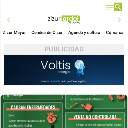
chevron_left
chevron_right
Zizur Mayor
Cendea de Cizur
Agenda y cultura
Comarca
PUBLICIDAD