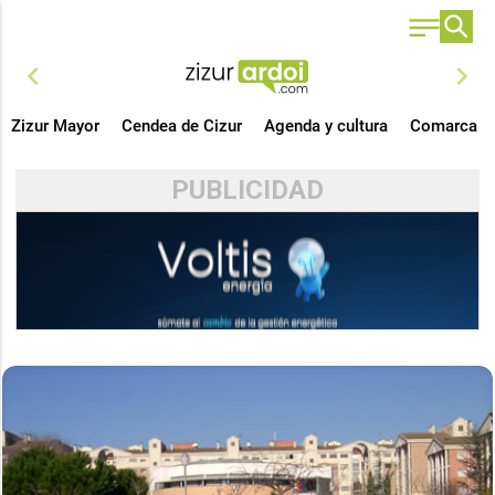
chevron_left
chevron_right
Zizur Mayor
Cendea de Cizur
Agenda y cultura
Comarca
PUBLICIDAD