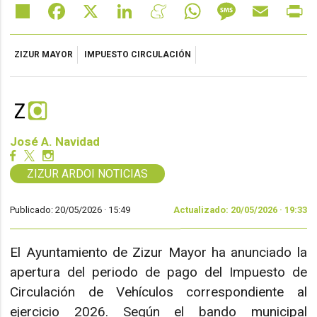
Share
Facebook
X
LinkedIn
Meneame
WhatsApp
Message
Email
Pr
ZIZUR MAYOR
IMPUESTO CIRCULACIÓN
José A. Navidad
ZIZUR ARDOI NOTICIAS
Publicado: 20/05/2026 ·
15:49
Actualizado: 20/05/2026 · 19:33
El Ayuntamiento de Zizur Mayor ha anunciado la
apertura del periodo de pago del Impuesto de
Circulación de Vehículos correspondiente al
ejercicio 2026. Según el bando municipal