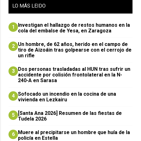
LO
MÁS LEIDO
Investigan el hallazgo de restos humanos en la
1
cola del embalse de Yesa, en Zaragoza
Un hombre, de 62 años, herido en el campo de
2
tiro de Aizoáin tras golpearse con el cerrojo de
un rifle
​Dos personas trasladadas al HUN tras sufrir un
3
accidente por colisión frontolateral en la N-
240-A en Sarasa
Sofocado un incendio en la cocina de una
4
vivienda en Lezkairu
[Santa Ana 2026] Resumen de las fiestas de
5
Tudela 2026
Muere al precipitarse un hombre que huía de la
6
policía en Estella