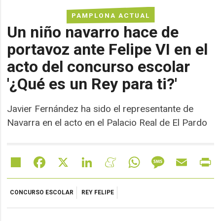
PAMPLONA ACTUAL
Un niño navarro hace de
portavoz ante Felipe VI en el
acto del concurso escolar
'¿Qué es un Rey para ti?'
Javier Fernández ha sido el representante de
Navarra en el acto en el Palacio Real de El Pardo
Share
Facebook
X
LinkedIn
Meneame
WhatsApp
Message
Email
Pr
CONCURSO ESCOLAR
REY FELIPE