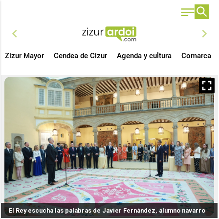
chevron_left
chevron_right
Zizur Mayor
Cendea de Cizur
Agenda y cultura
Comarca
El Rey escucha las palabras de Javier Fernández, alumno navarro