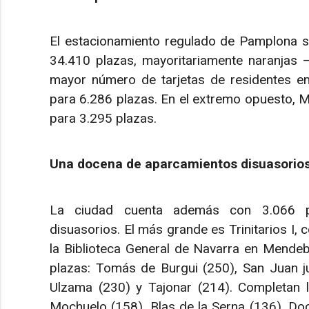
El estacionamiento regulado de Pamplona se
34.410 plazas, mayoritariamente naranjas
mayor número de tarjetas de residentes emi
para 6.286 plazas. En el extremo opuesto, Mi
para 3.295 plazas.
Una docena de aparcamientos disuasorio
La ciudad cuenta además con 3.066 pl
disuasorios. El más grande es Trinitarios I, 
la Biblioteca General de Navarra en Mendeb
plazas: Tomás de Burgui (250), San Juan ju
Ulzama (230) y Tajonar (214). Completan la 
Mochuelo (158), Blas de la Serna (136), Doc