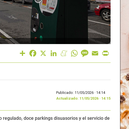
Share
Facebook
X
LinkedIn
Meneame
WhatsApp
Message
Email
Print
Publicado: 11/05/2026 ·
14:14
Actualizado: 11/05/2026 · 14:15
 regulado, doce parkings disuasorios y el servicio de