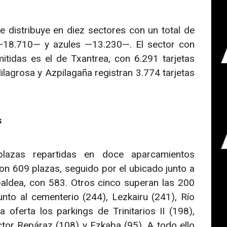
 distribuye en diez sectores con un total de
 —18.710— y azules —13.230—. El sector con
tidas es el de Txantrea, con 6.291 tarjetas
lagrosa y Azpilagaña registran 3.774 tarjetas
s
azas repartidas en doce aparcamientos
con 609 plazas, seguido por el ubicado junto a
aldea, con 583. Otros cinco superan las 200
nto al cementerio (244), Lezkairu (241), Río
oferta los parkings de Trinitarios II (198),
tor Repáraz (108) y Ezkaba (95). A todo ello