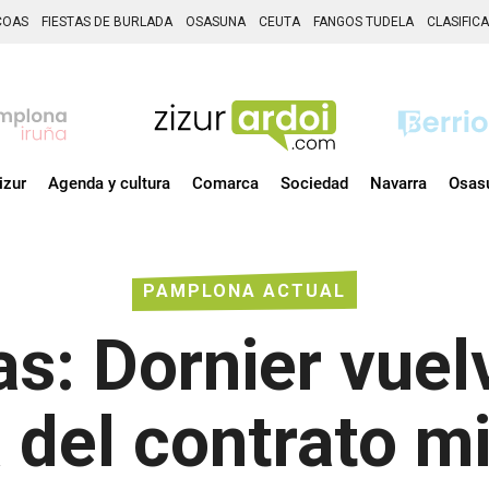
COAS
FIESTAS DE BURLADA
OSASUNA
CEUTA
FANGOS TUDELA
CLASIFIC
izur
Agenda y cultura
Comarca
Sociedad
Navarra
Osas
PAMPLONA ACTUAL
s: Dornier vuel
 del contrato mi