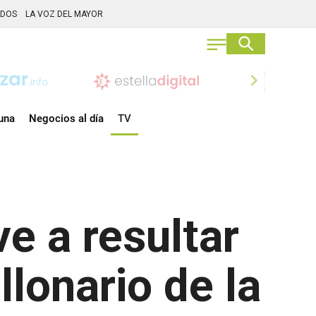
ADOS
LA VOZ DEL MAYOR
chevron_right
una
Negocios al día
TV
ve a resultar
llonario de la