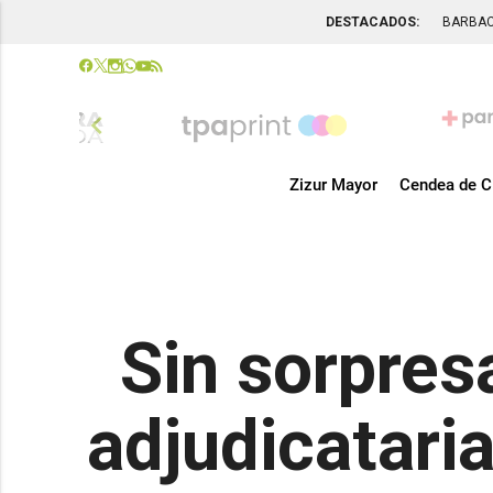
DESTACADOS:
BARBA
chevron_left
Zizur Mayor
Cendea de C
Sin sorpresa
adjudicataria