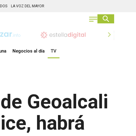
ADOS
LA VOZ DEL MAYOR
chevron_right
una
Negocios al día
TV
 de Geoalcali
ice, habrá