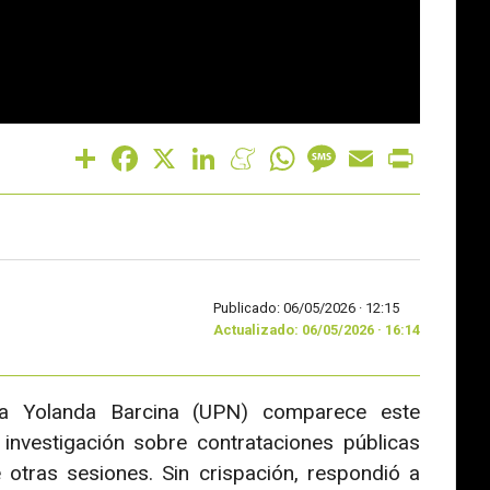
Share
Facebook
X
LinkedIn
Meneame
WhatsApp
Message
Email
Print
Publicado: 06/05/2026 ·
12:15
Actualizado: 06/05/2026 · 16:14
ra Yolanda Barcina (UPN) comparece este
investigación sobre contrataciones públicas
otras sesiones. Sin crispación, respondió a