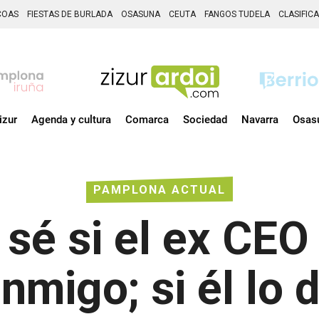
COAS
FIESTAS DE BURLADA
OSASUNA
CEUTA
FANGOS TUDELA
CLASIFIC
izur
Agenda y cultura
Comarca
Sociedad
Navarra
Osas
PAMPLONA ACTUAL
 sé si el ex CEO
nmigo; si él lo d