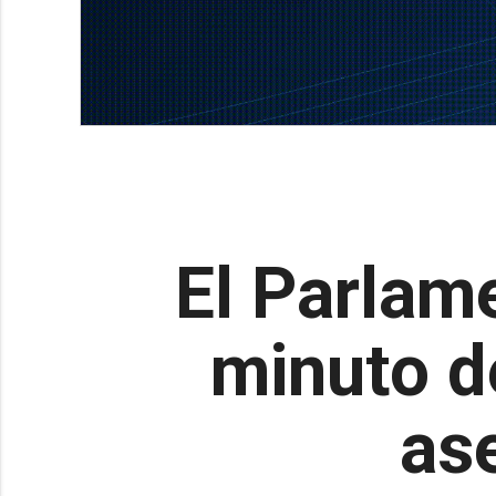
El Parlam
minuto de
as