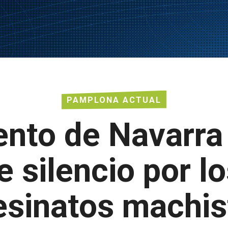
PAMPLONA ACTUAL
ento de Navarra
 silencio por l
esinatos machis