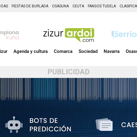
COAS
FIESTAS DE BURLADA
OSASUNA
CEUTA
FANGOS TUDELA
CLASIFIC
izur
Agenda y cultura
Comarca
Sociedad
Navarra
Osas
PUBLICIDAD