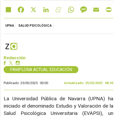
Share
Facebook
X
LinkedIn
Meneame
WhatsApp
Message
Email
Pr
UPNA
SALUD PSICOLÓGICA
Redacción
PAMPLONA ACTUAL EDUCACIÓN
Publicado: 25/03/2025 ·
00:00
Actualizado: 25/03/2025 · 08:55
La Universidad Pública de Navarra (UPNA) ha
iniciado el denominado Estudio y Valoración de la
Salud Psicológica Universitaria (EVAPSI), un