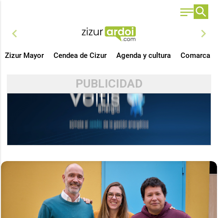
chevron_left
chevron_right
Zizur Mayor
Cendea de Cizur
Agenda y cultura
Comarca
PUBLICIDAD