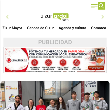
chevron_left
chevron_right
Zizur Mayor
Cendea de Cizur
Agenda y cultura
Comarca
PUBLICIDAD