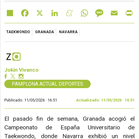
Share
Facebook
X
LinkedIn
Meneame
WhatsApp
Message
Email
Pr
TAEKWONDO
GRANADA
NAVARRA
Jokin Vivanco
PAMPLONA ACTUAL DEPORTES
Publicado: 11/05/2026 ·
16:51
Actualizado: 11/05/2026 · 16:51
El pasado fin de semana, Granada acogió el
Campeonato de España Universitario de
Taekwondo, donde Navarra exhibió un nivel