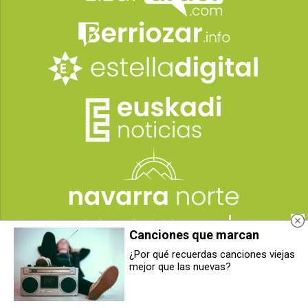
Canciones que marcan
¿Por qué recuerdas canciones viejas
mejor que las nuevas?
La Fiscalía pide más de 180 años
Un ciclista, de 69 años, herido
de prisión para el ex profesor de
tras ser atropellado por un coche
Zizur acusado de colocar cámaras
en la A-12
ocultas