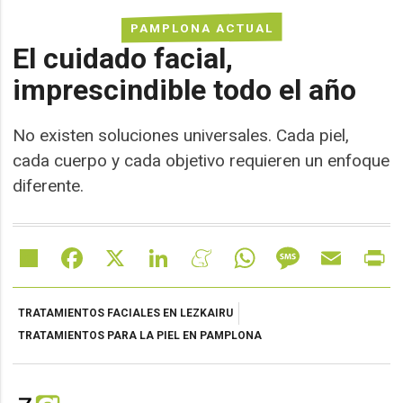
PAMPLONA ACTUAL
El cuidado facial,
imprescindible todo el año
No existen soluciones universales. Cada piel,
cada cuerpo y cada objetivo requieren un enfoque
diferente.
Share
Facebook
X
LinkedIn
Meneame
WhatsApp
Message
Email
Pr
TRATAMIENTOS FACIALES EN LEZKAIRU
TRATAMIENTOS PARA LA PIEL EN PAMPLONA