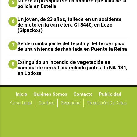
Muere al precipitarse un hombre que huía de la
5
policía en Estella
Un joven, de 23 años, fallece en un accidente
6
de moto en la carretera GI-3440, en Lezo
(Gipuzkoa)
Se derrumba parte del tejado y del tercer piso
7
de una vivienda deshabitada en Puente la Reina
Extinguido un incendio de vegetación en
8
campos de cereal cosechado junto a la NA-134,
en Lodosa
Inicio
Quiénes Somos
Contacto
Publicidad
Aviso Legal
Cookies
Seguridad
Protección De Datos