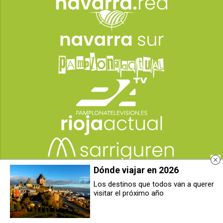
Dónde viajar en 2026
Los destinos que todos van a querer
visitar el próximo año
Paula García Medrano: la
NAGRIFOOD celebra diez años
psicóloga navarra que planta cara
impulsando la competitividad de
a la ansiedad y la dependencia
la cadena de valor agroalimentaria
emocional
de Navarra