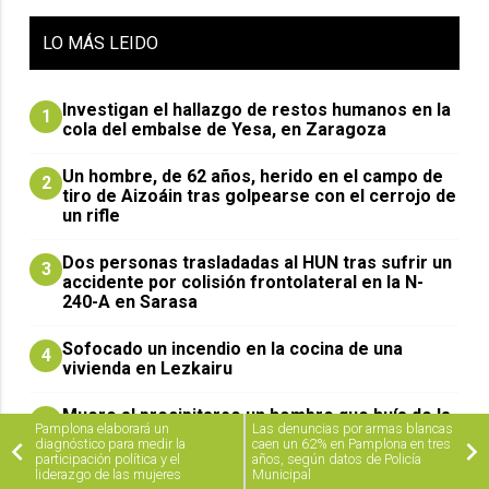
LO
MÁS LEIDO
Investigan el hallazgo de restos humanos en la
1
cola del embalse de Yesa, en Zaragoza
Un hombre, de 62 años, herido en el campo de
2
tiro de Aizoáin tras golpearse con el cerrojo de
un rifle
​Dos personas trasladadas al HUN tras sufrir un
3
accidente por colisión frontolateral en la N-
240-A en Sarasa
Sofocado un incendio en la cocina de una
4
vivienda en Lezkairu
Muere al precipitarse un hombre que huía de la
5
Pamplona elaborará un
Las denuncias por armas blancas
policía en Estella
diagnóstico para medir la
caen un 62% en Pamplona en tres
participación política y el
años, según datos de Policía
liderazgo de las mujeres
Municipal
Herida grave una joven, de 26 años, tras un
6