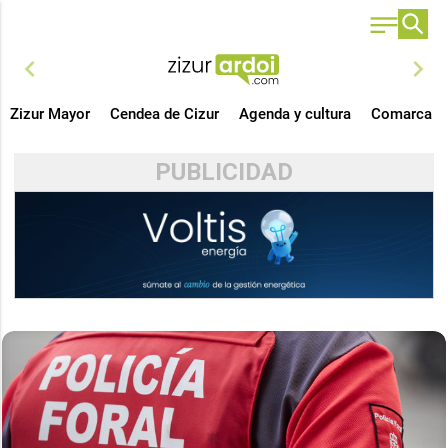
chevron_left
chevron_right
Zizur Mayor
Cendea de Cizur
Agenda y cultura
Comarca
PUBLICIDAD