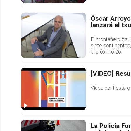
Óscar Arroyo
lanzará el tx
El montañero zizu
siete continentes,
el próximo 26
[VIDEO] Resum
Vídeo por Festaro
La Policía Fo