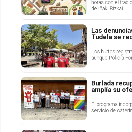
horas con el tradi
de Iñaki Bizkai
Las denuncias
Tudela se re
Los hurtos regist
aunque Policía For
Burlada recup
amplía su ofe
El programa incorp
servicio de caterin