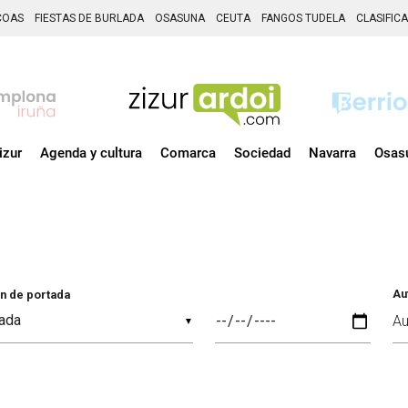
COAS
FIESTAS DE BURLADA
OSASUNA
CEUTA
FANGOS TUDELA
CLASIFIC
izur
Agenda y cultura
Comarca
Sociedad
Navarra
Osas
Au
n de portada
▼