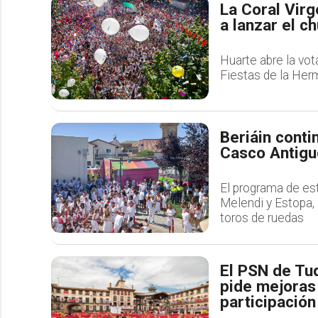
La Coral Virg
a lanzar el c
Huarte abre la vot
Fiestas de la He
Beriáin conti
Casco Antigu
El programa de es
Melendi y Estopa, 
toros de ruedas
El PSN de Tud
pide mejoras 
participación