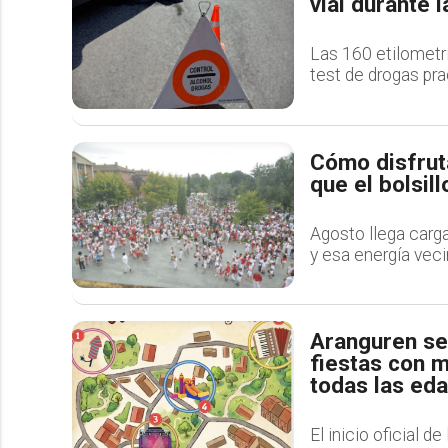
vial durante l
Las 160 etilometrí
test de drogas pra
Cómo disfruta
que el bolsill
Agosto llega carga
y esa energía veci
Aranguren se 
fiestas con m
todas las ed
El inicio oficial d