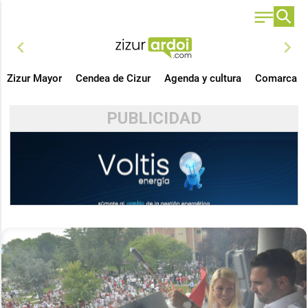
chevron_left
chevron_right
Zizur Mayor
Cendea de Cizur
Agenda y cultura
Comarca
PUBLICIDAD