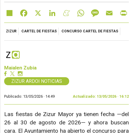
Share
Facebook
X
LinkedIn
Meneame
WhatsApp
Message
Email
Pr
ZIZUR
CARTEL DE FIESTAS
CONCURSO CARTEL DE FIESTAS
Maialen Zubia
ZIZUR ARDOI NOTICIAS
Publicado: 13/05/2026 ·
14:49
Actualizado: 13/05/2026 · 16:12
Las fiestas de Zizur Mayor ya tienen fecha —del
26 al 30 de agosto de 2026— y ahora buscan
cara. El Ayuntamiento ha abierto el concurso para