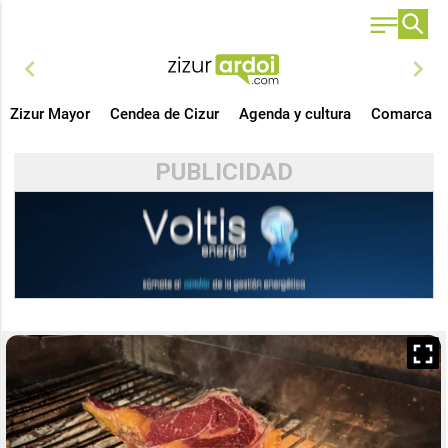
chevron_left
chevron_right
Zizur Mayor
Cendea de Cizur
Agenda y cultura
Comarca
PUBLICIDAD