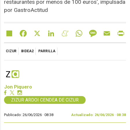
restaurantes por menos de 100 euros', impulsada
por GastroActitud
Share
Facebook
X
LinkedIn
Meneame
WhatsApp
Message
Email
Pr
CIZUR
BIDEA2
PARRILLA
Jon Piquero
ZIZUR ARDOI CENDEA DE CIZUR
Publicado: 26/06/2026 ·
08:38
Actualizado: 26/06/2026 · 08:38