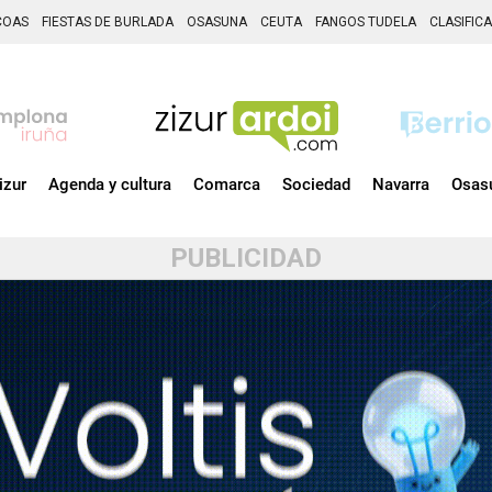
COAS
FIESTAS DE BURLADA
OSASUNA
CEUTA
FANGOS TUDELA
CLASIFIC
izur
Agenda y cultura
Comarca
Sociedad
Navarra
Osas
PUBLICIDAD