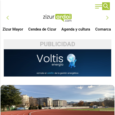
chevron_left
chevron_right
Zizur Mayor
Cendea de Cizur
Agenda y cultura
Comarca
PUBLICIDAD