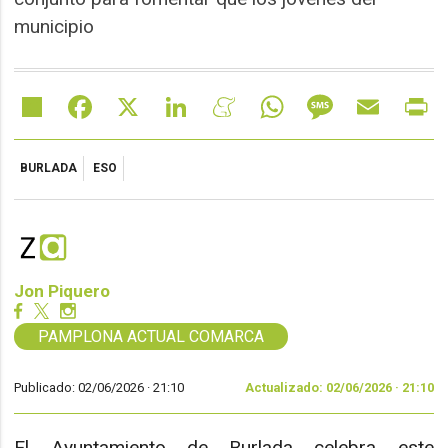
municipio
Share
Facebook
X
LinkedIn
Meneame
WhatsApp
Message
Email
Pr
BURLADA
ESO
Jon Piquero
PAMPLONA ACTUAL COMARCA
Publicado: 02/06/2026 ·
21:10
Actualizado: 02/06/2026 · 21:10
El Ayuntamiento de Burlada celebra este