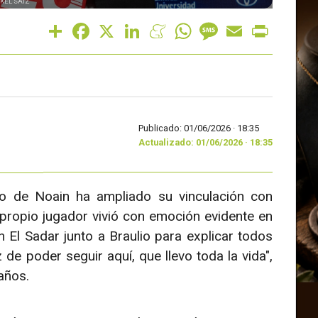
KEL SAIZ
Share
Facebook
X
LinkedIn
Meneame
WhatsApp
Message
Email
Print
Publicado: 01/06/2026 ·
18:35
Actualizado: 01/06/2026 · 18:35
emo de Noain ha ampliado su vinculación con
propio jugador vivió con emoción evidente en
 El Sadar junto a Braulio para explicar todos
 de poder seguir aquí, que llevo toda la vida",
 años.