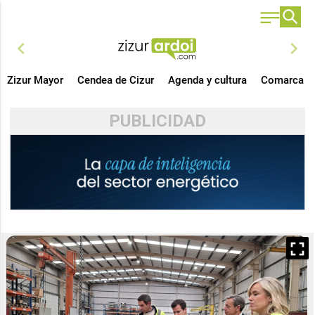
chevron_left
chevron_right
Zizur Mayor
Cendea de Cizur
Agenda y cultura
Comarca
PUBLICIDAD