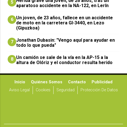
Herida grave una joven, de 26 años, tras un
5
aparatoso accidente en la NA-122, en Lerín
Un joven, de 23 años, fallece en un accidente
6
de moto en la carretera GI-3440, en Lezo
(Gipuzkoa)
Jonathan Dubasin: "Vengo aquí para ayudar en
7
todo lo que pueda"
Un camión se sale de la vía en la AP-15 a la
8
altura de Olóriz y el conductor resulta herido
Inicio
Quiénes Somos
Contacto
Publicidad
Aviso Legal
Cookies
Seguridad
Protección De Datos