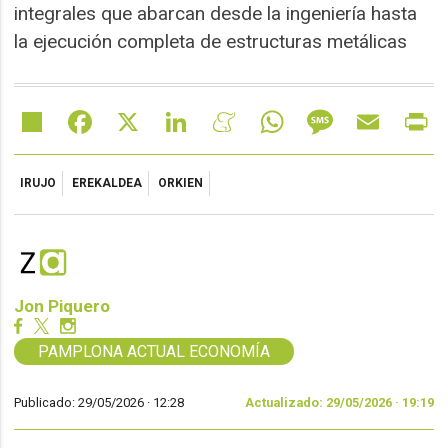
integrales que abarcan desde la ingeniería hasta
la ejecución completa de estructuras metálicas
Share
Facebook
X
LinkedIn
Meneame
WhatsApp
Message
Email
Pr
IRUJO
EREKALDEA
ORKIEN
Jon Piquero
PAMPLONA ACTUAL ECONOMÍA
Publicado: 29/05/2026 ·
12:28
Actualizado: 29/05/2026 · 19:19