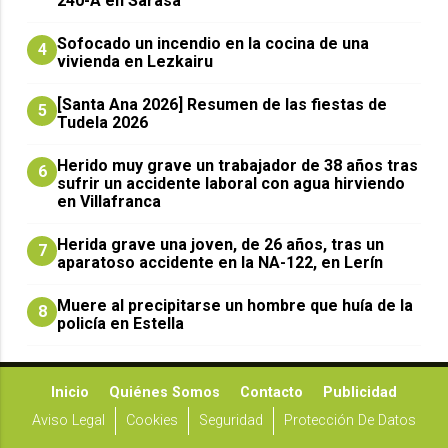
240-A en Sarasa
Sofocado un incendio en la cocina de una
4
vivienda en Lezkairu
[Santa Ana 2026] Resumen de las fiestas de
5
Tudela 2026
Herido muy grave un trabajador de 38 años tras
6
sufrir un accidente laboral con agua hirviendo
en Villafranca
Herida grave una joven, de 26 años, tras un
7
aparatoso accidente en la NA-122, en Lerín
Muere al precipitarse un hombre que huía de la
8
policía en Estella
Inicio
Quiénes Somos
Contacto
Publicidad
Aviso Legal
Cookies
Seguridad
Protección De Datos