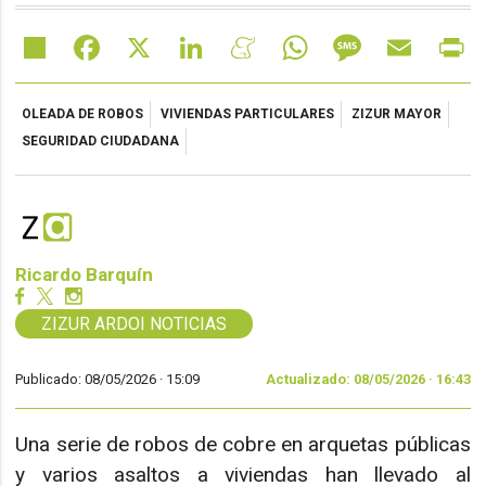
Share
Facebook
X
LinkedIn
Meneame
WhatsApp
Message
Email
Pr
OLEADA DE ROBOS
VIVIENDAS PARTICULARES
ZIZUR MAYOR
SEGURIDAD CIUDADANA
Ricardo Barquín
ZIZUR ARDOI NOTICIAS
Publicado: 08/05/2026 ·
15:09
Actualizado: 08/05/2026 · 16:43
Una serie de robos de cobre en arquetas públicas
y varios asaltos a viviendas han llevado al