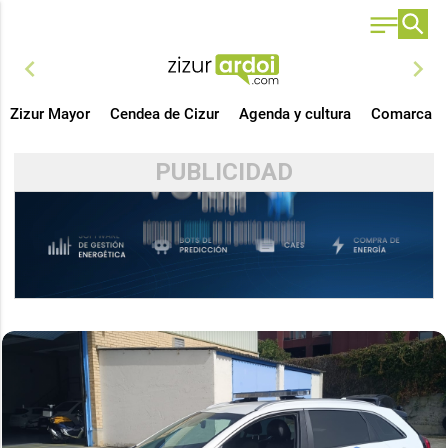
chevron_left
chevron_right
Zizur Mayor
Cendea de Cizur
Agenda y cultura
Comarca
PUBLICIDAD