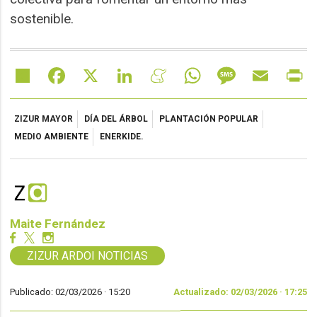
sostenible.
Share
Facebook
X
LinkedIn
Meneame
WhatsApp
Message
Email
Pr
ZIZUR MAYOR
DÍA DEL ÁRBOL
PLANTACIÓN POPULAR
MEDIO AMBIENTE
ENERKIDE.
Maite Fernández
ZIZUR ARDOI NOTICIAS
Publicado: 02/03/2026 ·
15:20
Actualizado: 02/03/2026 · 17:25