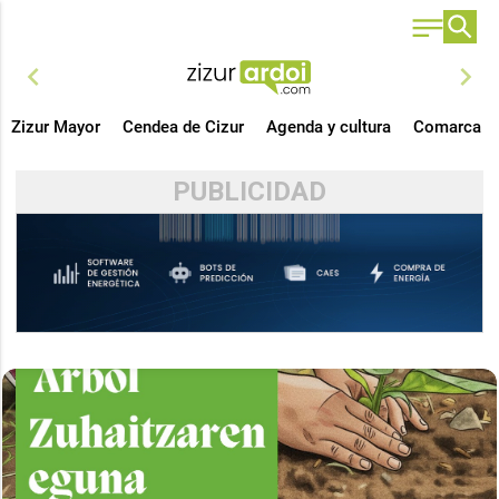
chevron_left
chevron_right
Zizur Mayor
Cendea de Cizur
Agenda y cultura
Comarca
PUBLICIDAD