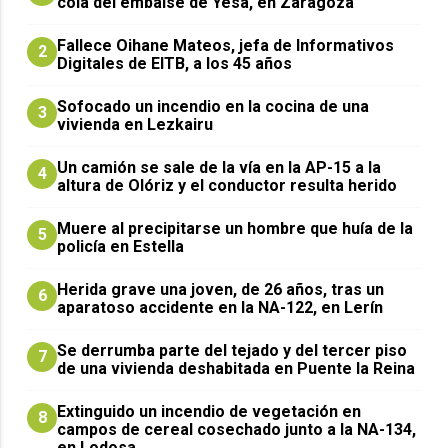
cola del embalse de Yesa, en Zaragoza
Fallece Oihane Mateos, jefa de Informativos
2
Digitales de EITB, a los 45 años
Sofocado un incendio en la cocina de una
3
vivienda en Lezkairu
Un camión se sale de la vía en la AP-15 a la
4
altura de Olóriz y el conductor resulta herido
Muere al precipitarse un hombre que huía de la
5
policía en Estella
Herida grave una joven, de 26 años, tras un
6
aparatoso accidente en la NA-122, en Lerín
Se derrumba parte del tejado y del tercer piso
7
de una vivienda deshabitada en Puente la Reina
Extinguido un incendio de vegetación en
8
campos de cereal cosechado junto a la NA-134,
en Lodosa