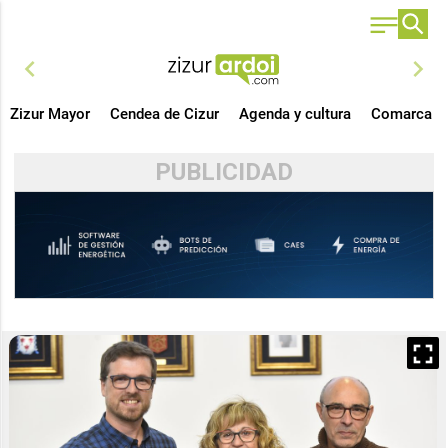
chevron_left
chevron_right
Zizur Mayor
Cendea de Cizur
Agenda y cultura
Comarca
PUBLICIDAD