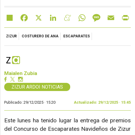
Share
Facebook
X
LinkedIn
Meneame
WhatsApp
Message
Email
Pr
ZIZUR
COSTURERO DE ANA
ESCAPARATES
Maialen Zubia
ZIZUR ARDOI NOTICIAS
Publicado: 29/12/2025 ·
15:20
Actualizado: 29/12/2025 · 15:45
Este lunes ha tenido lugar la entrega de premios
del Concurso de Escaparates Navideños de Zizur