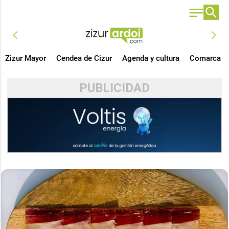
chevron_left
chevron_right
Zizur Mayor
Cendea de Cizur
Agenda y cultura
Comarca
PUBLICIDAD