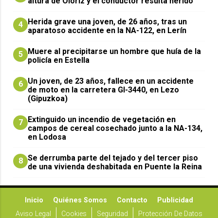
altura de Olóriz y el conductor resulta herido
Herida grave una joven, de 26 años, tras un
4
aparatoso accidente en la NA-122, en Lerín
Muere al precipitarse un hombre que huía de la
5
policía en Estella
Un joven, de 23 años, fallece en un accidente
6
de moto en la carretera GI-3440, en Lezo
(Gipuzkoa)
Extinguido un incendio de vegetación en
7
campos de cereal cosechado junto a la NA-134,
en Lodosa
Se derrumba parte del tejado y del tercer piso
8
de una vivienda deshabitada en Puente la Reina
Inicio
Quiénes Somos
Contacto
Publicidad
Aviso Legal
Cookies
Seguridad
Protección De Datos