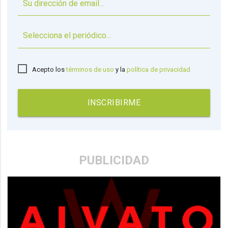
▼
Acepto los
términos de uso
y la
política de privacidad
INSCRIBIRME
PUBLICIDAD