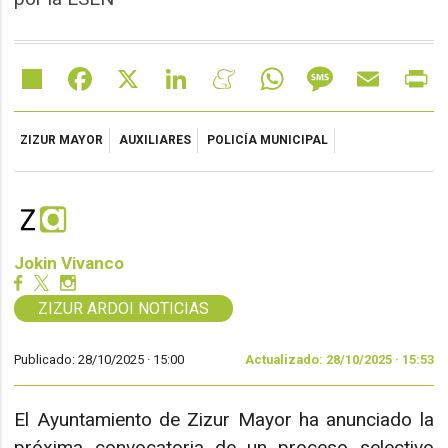
Share
Facebook
X
LinkedIn
Meneame
WhatsApp
Message
Email
Pr
ZIZUR MAYOR
AUXILIARES
POLICÍA MUNICIPAL
Jokin Vivanco
ZIZUR ARDOI NOTICIAS
Publicado: 28/10/2025 ·
15:00
Actualizado: 28/10/2025 · 15:53
El Ayuntamiento de Zizur Mayor ha anunciado la
próxima convocatoria de un proceso selectivo