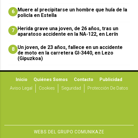
Muere al precipitarse un hombre que huía de la
6
policía en Estella
Herida grave una joven, de 26 años, tras un
7
aparatoso accidente en la NA-122, en Lerín
Un joven, de 23 años, fallece en un accidente
8
de moto en la carretera GI-3440, en Lezo
(Gipuzkoa)
Inicio
Quiénes Somos
Contacto
Publicidad
Aviso Legal
Cookies
Seguridad
Protección De Datos
WEBS DEL GRUPO COMUNIKAZE