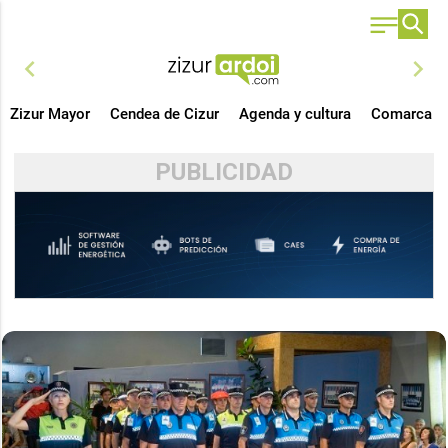
chevron_left
chevron_right
Zizur Mayor
Cendea de Cizur
Agenda y cultura
Comarca
PUBLICIDAD