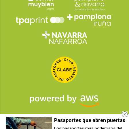
Pasaportes que abren puertas
2026
© Grupo Comunikaze
Los pasaportes más poderosos del