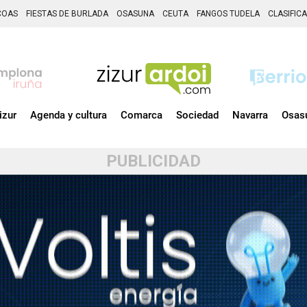
COAS
FIESTAS DE BURLADA
OSASUNA
CEUTA
FANGOS TUDELA
CLASIFIC
izur
Agenda y cultura
Comarca
Sociedad
Navarra
Osas
PUBLICIDAD