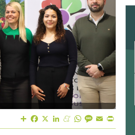
Share
Facebook
X
LinkedIn
Meneame
WhatsApp
Message
Email
Print