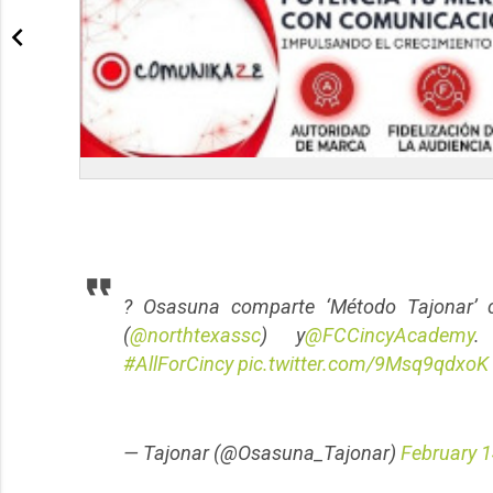
? Osasuna comparte ‘Método Tajonar’ 
(
@northtexassc
) y
@FCCincyAcademy
#AllForCincy
pic.twitter.com/9Msq9qdxoK
— Tajonar (@Osasuna_Tajonar)
February 1