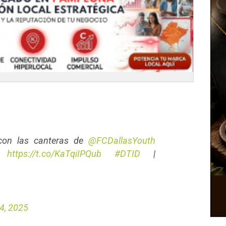
con las canteras de
@FCDallasYouth
.
https://t.co/KaTqiIPQub
#DTID
|
4, 2025