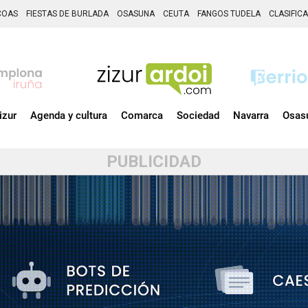
COAS
FIESTAS DE BURLADA
OSASUNA
CEUTA
FANGOS TUDELA
CLASIFIC
izur
Agenda y cultura
Comarca
Sociedad
Navarra
Osas
PUBLICIDAD