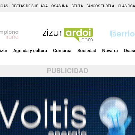
COAS
FIESTAS DE BURLADA
OSASUNA
CEUTA
FANGOS TUDELA
CLASIFIC
izur
Agenda y cultura
Comarca
Sociedad
Navarra
Osas
PUBLICIDAD