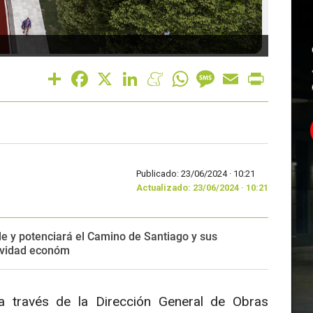
Imagen
Share
Facebook
X
LinkedIn
Meneame
WhatsApp
Message
Email
Print
Publicado: 23/06/2024 ·
10:21
Actualizado: 23/06/2024 · 10:21
le y potenciará el Camino de Santiago y sus
tividad económ
 a través de la Dirección General de Obras