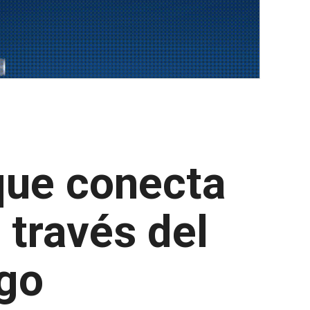
 que conecta
 través del
go