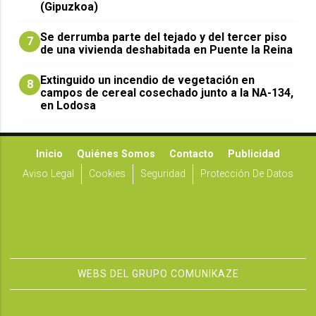
(Gipuzkoa)
Se derrumba parte del tejado y del tercer piso
7
de una vivienda deshabitada en Puente la Reina
Extinguido un incendio de vegetación en
8
campos de cereal cosechado junto a la NA-134,
en Lodosa
Inicio
Quiénes Somos
Contacto
Publicidad
Aviso Legal
Cookies
Seguridad
Protección De Datos
WEBS DEL GRUPO COMUNIKAZE