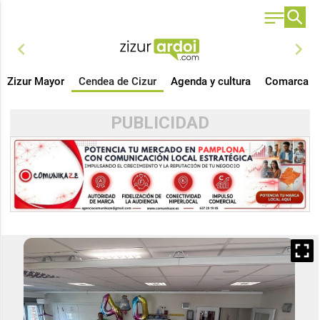
chevron_left
chevron_right
Zizur Mayor
Cendea de Cizur
Agenda y cultura
Comarca
PUBLICIDAD