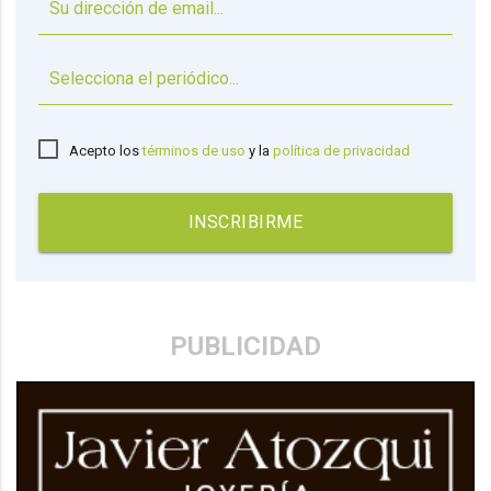
▼
Acepto los
términos de uso
y la
política de privacidad
INSCRIBIRME
PUBLICIDAD