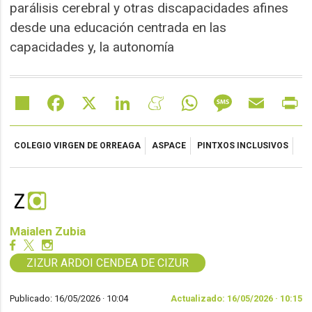
parálisis cerebral y otras discapacidades afines
desde una educación centrada en las
capacidades y, la autonomía
Share
Facebook
X
LinkedIn
Meneame
WhatsApp
Message
Email
Pr
COLEGIO VIRGEN DE ORREAGA
ASPACE
PINTXOS INCLUSIVOS
Maialen Zubia
ZIZUR ARDOI CENDEA DE CIZUR
Publicado: 16/05/2026 ·
10:04
Actualizado: 16/05/2026 · 10:15