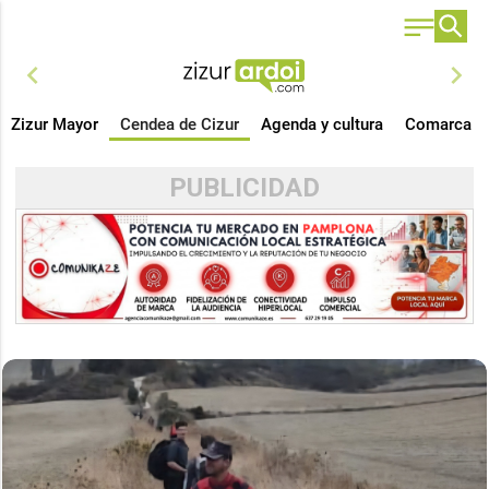
chevron_left
chevron_right
Zizur Mayor
Cendea de Cizur
Agenda y cultura
Comarca
PUBLICIDAD