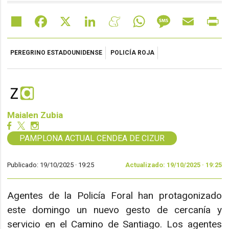
Share
Facebook
X
LinkedIn
Meneame
WhatsApp
Message
Email
Pr
PEREGRINO ESTADOUNIDENSE
POLICÍA ROJA
Maialen Zubia
PAMPLONA ACTUAL CENDEA DE CIZUR
Publicado: 19/10/2025 ·
19:25
Actualizado: 19/10/2025 · 19:25
Agentes de la Policía Foral han protagonizado
este domingo un nuevo gesto de cercanía y
servicio en el Camino de Santiago. Los agentes