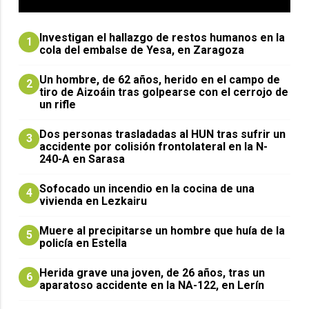
Investigan el hallazgo de restos humanos en la
1
cola del embalse de Yesa, en Zaragoza
Un hombre, de 62 años, herido en el campo de
2
tiro de Aizoáin tras golpearse con el cerrojo de
un rifle
​Dos personas trasladadas al HUN tras sufrir un
3
accidente por colisión frontolateral en la N-
240-A en Sarasa
Sofocado un incendio en la cocina de una
4
vivienda en Lezkairu
Muere al precipitarse un hombre que huía de la
5
policía en Estella
Herida grave una joven, de 26 años, tras un
6
aparatoso accidente en la NA-122, en Lerín