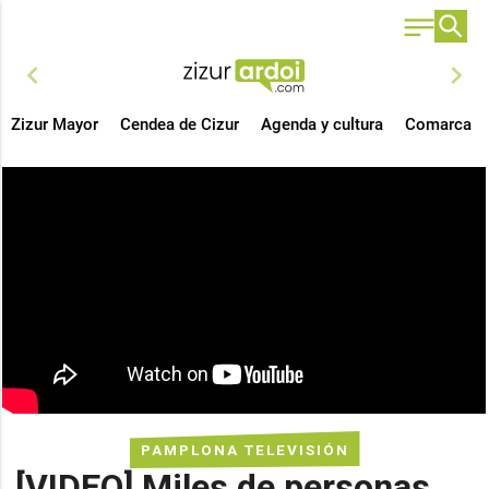
chevron_left
chevron_right
Zizur Mayor
Cendea de Cizur
Agenda y cultura
Comarca
PAMPLONA TELEVISIÓN
[VIDEO] Miles de personas