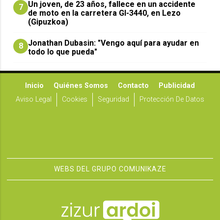
Un joven, de 23 años, fallece en un accidente
7
de moto en la carretera GI-3440, en Lezo
(Gipuzkoa)
Jonathan Dubasin: "Vengo aquí para ayudar en
8
todo lo que pueda"
Inicio
Quiénes Somos
Contacto
Publicidad
Aviso Legal
Cookies
Seguridad
Protección De Datos
WEBS DEL GRUPO COMUNIKAZE