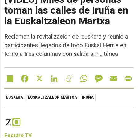
toman las calles de Iruña en
la Euskaltzaleon Martxa
Reclaman la revitalización del euskera y reunió a
participantes llegados de todo Euskal Herria en
torno a tres columnas con salida simultánea
Share
Facebook
X
LinkedIn
Meneame
WhatsApp
Message
Email
Pr
EUSKERA
EUSKALTZALEON MARTXA
IRUÑA
Festaro TV