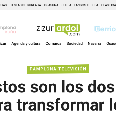
COAS
FIESTAS DE BURLADA
OSASUNA
CEUTA
FANGOS TUDELA
CLASIFIC
izur
Agenda y cultura
Comarca
Sociedad
Navarra
Osas
PAMPLONA TELEVISIÓN
stos son los dos
ara transformar 