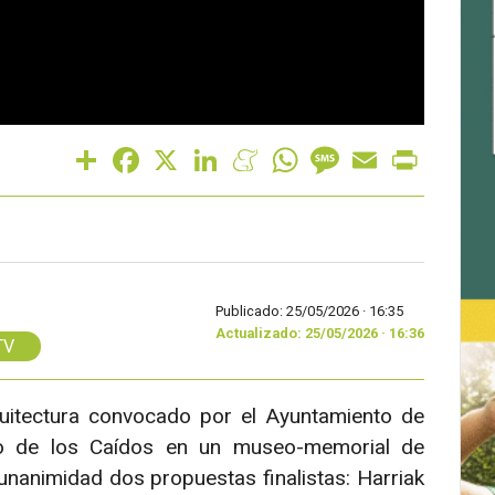
Share
Facebook
X
LinkedIn
Meneame
WhatsApp
Message
Email
Print
Publicado: 25/05/2026 ·
16:35
Actualizado: 25/05/2026 · 16:36
TV
quitectura convocado por el Ayuntamiento de
o de los Caídos en un museo-memorial de
nanimidad dos propuestas finalistas: Harriak