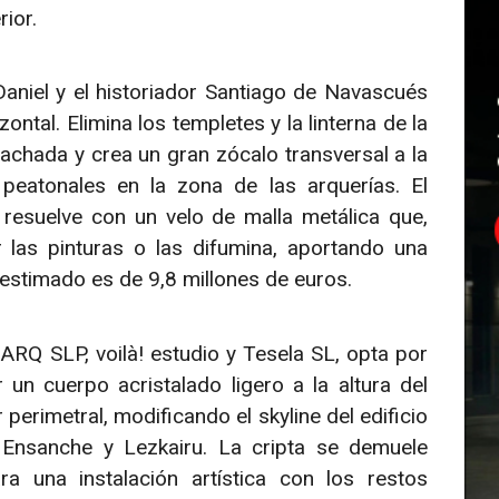
rior.
 Daniel y el historiador Santiago de Navascués
ntal. Elimina los templetes y la linterna de la
fachada y crea un gran zócalo transversal a la
 peatonales en la zona de las arquerías. El
 resuelve con un velo de malla metálica que,
r las pinturas o las difumina, aportando una
o estimado es de 9,8 millones de euros.
ARQ SLP, voilà! estudio y Tesela SL, opta por
r un cuerpo acristalado ligero a la altura del
erimetral, modificando el skyline del edificio
 Ensanche y Lezkairu. La cripta se demuele
a una instalación artística con los restos