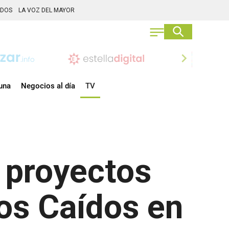
ADOS
LA VOZ DEL MAYOR
chevron_right
una
Negocios al día
TV
 proyectos
los Caídos en