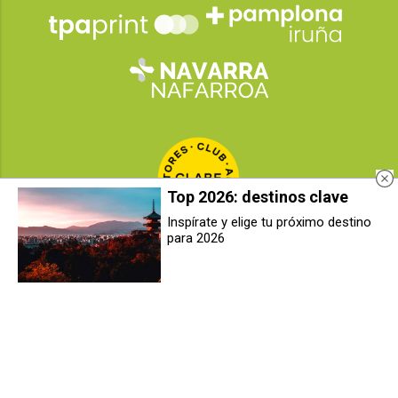
Top 2026: destinos clave
Inspírate y elige tu próximo destino
para 2026
[VIDEO] 'La Cuadrilla', de la
[VIDEO] Chivite defiende al
pamplonesa Marta Garatea
consejero de Salud ante las
anunciará los Sanfermines 2026
críticas de UPN y PP por la
gestión sanitaria
2026
© Grupo Comunikaze
Desarrollado por:
OA Cloud