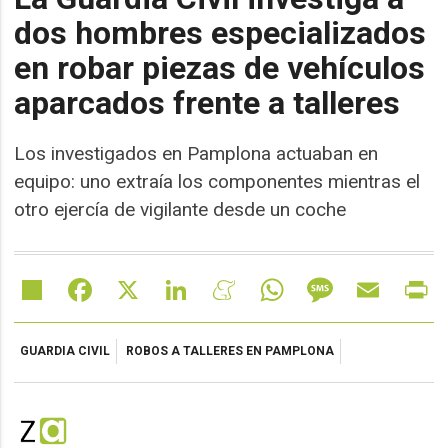
dos hombres especializados
en robar piezas de vehículos
aparcados frente a talleres
Los investigados en Pamplona actuaban en
equipo: uno extraía los componentes mientras el
otro ejercía de vigilante desde un coche
Share
Facebook
X
LinkedIn
Meneame
WhatsApp
Message
Email
Pr
GUARDIA CIVIL
ROBOS A TALLERES EN PAMPLONA