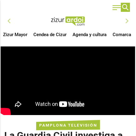
chevron_left
chevron_right
Zizur Mayor
Cendea de Cizur
Agenda y cultura
Comarca
PAMPLONA TELEVISIÓN
La Guardia Civil investiga a