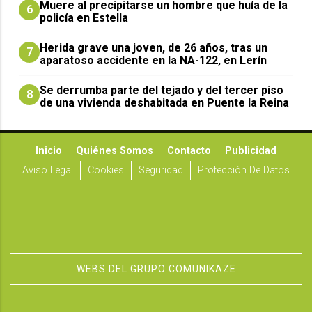
Muere al precipitarse un hombre que huía de la
6
policía en Estella
Herida grave una joven, de 26 años, tras un
7
aparatoso accidente en la NA-122, en Lerín
Se derrumba parte del tejado y del tercer piso
8
de una vivienda deshabitada en Puente la Reina
Inicio
Quiénes Somos
Contacto
Publicidad
Aviso Legal
Cookies
Seguridad
Protección De Datos
WEBS DEL GRUPO COMUNIKAZE