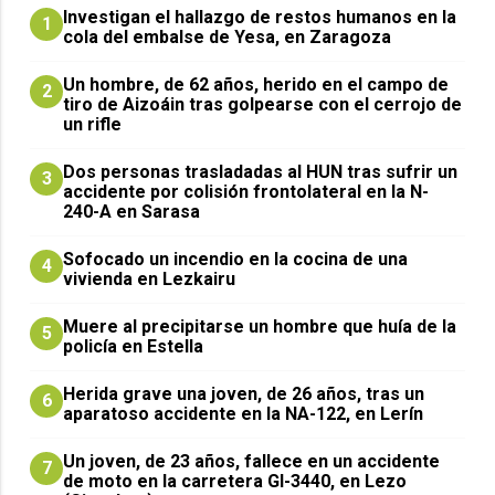
Investigan el hallazgo de restos humanos en la
1
cola del embalse de Yesa, en Zaragoza
Un hombre, de 62 años, herido en el campo de
2
tiro de Aizoáin tras golpearse con el cerrojo de
un rifle
​Dos personas trasladadas al HUN tras sufrir un
3
accidente por colisión frontolateral en la N-
240-A en Sarasa
Sofocado un incendio en la cocina de una
4
vivienda en Lezkairu
Muere al precipitarse un hombre que huía de la
5
policía en Estella
Herida grave una joven, de 26 años, tras un
6
aparatoso accidente en la NA-122, en Lerín
Un joven, de 23 años, fallece en un accidente
7
de moto en la carretera GI-3440, en Lezo