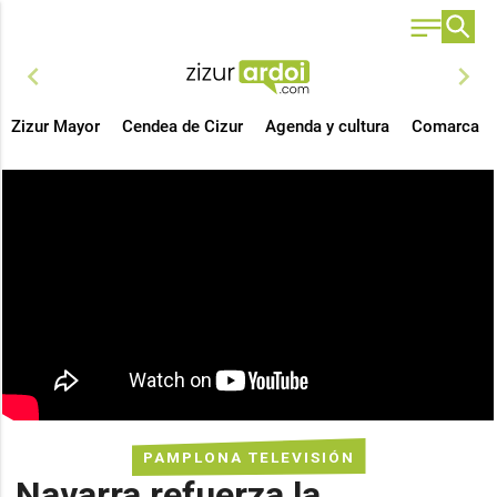
chevron_left
chevron_right
Zizur Mayor
Cendea de Cizur
Agenda y cultura
Comarca
PAMPLONA TELEVISIÓN
Navarra refuerza la