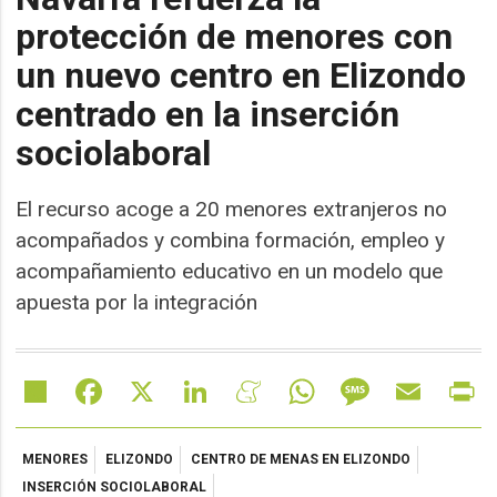
protección de menores con
un nuevo centro en Elizondo
centrado en la inserción
sociolaboral
El recurso acoge a 20 menores extranjeros no
acompañados y combina formación, empleo y
acompañamiento educativo en un modelo que
apuesta por la integración
Share
Facebook
X
LinkedIn
Meneame
WhatsApp
Message
Email
Pr
MENORES
ELIZONDO
CENTRO DE MENAS EN ELIZONDO
INSERCIÓN SOCIOLABORAL