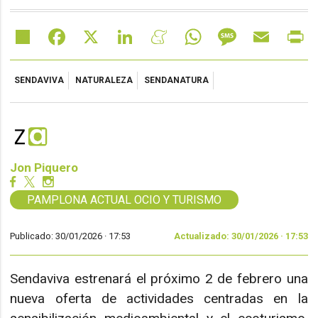
Share
Facebook
X
LinkedIn
Meneame
WhatsApp
Message
Email
Pr
SENDAVIVA
NATURALEZA
SENDANATURA
Jon Piquero
PAMPLONA ACTUAL OCIO Y TURISMO
Publicado: 30/01/2026 ·
17:53
Actualizado: 30/01/2026 · 17:53
Sendaviva estrenará el próximo 2 de febrero una
nueva oferta de actividades centradas en la