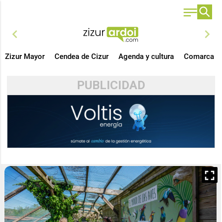
chevron_left
chevron_right
Zizur Mayor
Cendea de Cizur
Agenda y cultura
Comarca
PUBLICIDAD