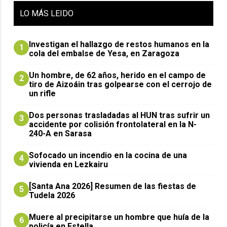
LO
MÁS LEIDO
Investigan el hallazgo de restos humanos en la
1
cola del embalse de Yesa, en Zaragoza
Un hombre, de 62 años, herido en el campo de
2
tiro de Aizoáin tras golpearse con el cerrojo de
un rifle
​Dos personas trasladadas al HUN tras sufrir un
3
accidente por colisión frontolateral en la N-
240-A en Sarasa
Sofocado un incendio en la cocina de una
4
vivienda en Lezkairu
[Santa Ana 2026] Resumen de las fiestas de
5
Tudela 2026
Muere al precipitarse un hombre que huía de la
6
policía en Estella