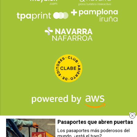
Pasaportes que abren puertas
2026
© Grupo Comunikaze
Los pasaportes más poderosos del
mundo, ¿está el tuyo?