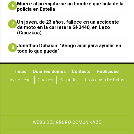
Muere al precipitarse un hombre que huía de la
6
policía en Estella
Un joven, de 23 años, fallece en un accidente
7
de moto en la carretera GI-3440, en Lezo
(Gipuzkoa)
Jonathan Dubasin: "Vengo aquí para ayudar en
8
todo lo que pueda"
Inicio
Quiénes Somos
Contacto
Publicidad
Aviso Legal
Cookies
Seguridad
Protección De Datos
WEBS DEL GRUPO COMUNIKAZE