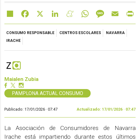
Share
Facebook
X
LinkedIn
Meneame
WhatsApp
Message
Email
Pr
CONSUMO RESPONSABLE
CENTROS ESCOLARES
NAVARRA
IRACHE
Maialen Zubia
PAMPLONA ACTUAL CONSUMO
Publicado: 17/01/2026 ·
07:47
Actualizado: 17/01/2026 · 07:47
La Asociación de Consumidores de Navarra
Irache está impartiendo durante estos últimos