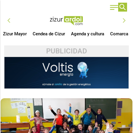
chevron_left
chevron_right
Zizur Mayor
Cendea de Cizur
Agenda y cultura
Comarca
PUBLICIDAD