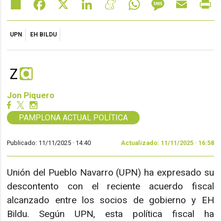
Share
Facebook
X
LinkedIn
Meneame
WhatsApp
Message
Email
Pr
UPN
EH BILDU
Jon Piquero
PAMPLONA ACTUAL POLÍTICA
Publicado: 11/11/2025 ·
14:40
Actualizado: 11/11/2025 · 16:58
Unión del Pueblo Navarro (UPN) ha expresado su
descontento con el reciente acuerdo fiscal
alcanzado entre los socios de gobierno y EH
Bildu. Según UPN, esta política fiscal ha