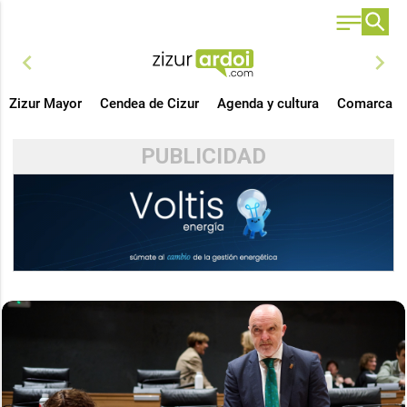
chevron_left
chevron_right
Zizur Mayor
Cendea de Cizur
Agenda y cultura
Comarca
PUBLICIDAD