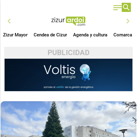
chevron_left
chevron_right
Zizur Mayor
Cendea de Cizur
Agenda y cultura
Comarca
PUBLICIDAD