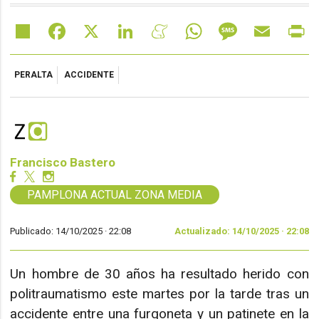
Share
Facebook
X
LinkedIn
Meneame
WhatsApp
Message
Email
Pr
PERALTA
ACCIDENTE
Francisco Bastero
PAMPLONA ACTUAL ZONA MEDIA
Publicado: 14/10/2025 ·
22:08
Actualizado: 14/10/2025 · 22:08
Un hombre de 30 años ha resultado herido con
politraumatismo este martes por la tarde tras un
accidente entre una furgoneta y un patinete en la