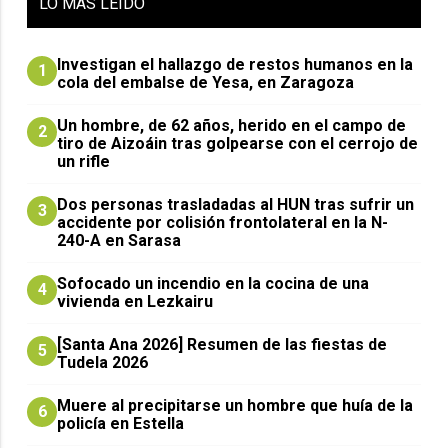
LO
MÁS LEIDO
Investigan el hallazgo de restos humanos en la
1
cola del embalse de Yesa, en Zaragoza
Un hombre, de 62 años, herido en el campo de
2
tiro de Aizoáin tras golpearse con el cerrojo de
un rifle
​Dos personas trasladadas al HUN tras sufrir un
3
accidente por colisión frontolateral en la N-
240-A en Sarasa
Sofocado un incendio en la cocina de una
4
vivienda en Lezkairu
[Santa Ana 2026] Resumen de las fiestas de
5
Tudela 2026
Muere al precipitarse un hombre que huía de la
6
policía en Estella