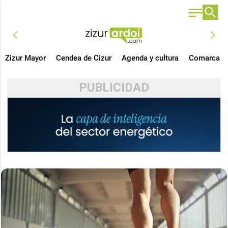
chevron_left
chevron_right
Zizur Mayor
Cendea de Cizur
Agenda y cultura
Comarca
PUBLICIDAD