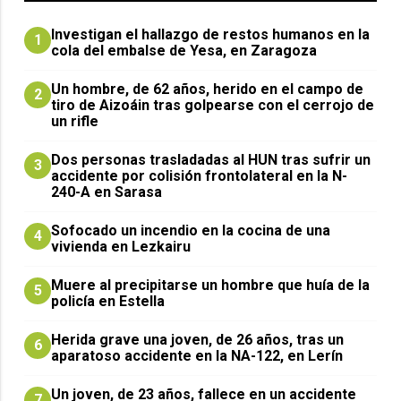
Investigan el hallazgo de restos humanos en la
1
cola del embalse de Yesa, en Zaragoza
Un hombre, de 62 años, herido en el campo de
2
tiro de Aizoáin tras golpearse con el cerrojo de
un rifle
​Dos personas trasladadas al HUN tras sufrir un
3
accidente por colisión frontolateral en la N-
240-A en Sarasa
Sofocado un incendio en la cocina de una
4
vivienda en Lezkairu
Muere al precipitarse un hombre que huía de la
5
policía en Estella
Herida grave una joven, de 26 años, tras un
6
aparatoso accidente en la NA-122, en Lerín
Un joven, de 23 años, fallece en un accidente
7