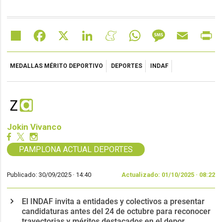
Share
Facebook
X
LinkedIn
Meneame
WhatsApp
Message
Email
Pr
MEDALLAS MÉRITO DEPORTIVO
DEPORTES
INDAF
Jokin Vivanco
PAMPLONA ACTUAL DEPORTES
Publicado: 30/09/2025 ·
14:40
Actualizado: 01/10/2025 · 08:22
El INDAF invita a entidades y colectivos a presentar
candidaturas antes del 24 de octubre para reconocer
trayectorias y méritos destacados en el depor