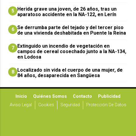
Herida grave una joven, de 26 años, tras un
5
aparatoso accidente en la NA-122, en Lerín
Se derrumba parte del tejado y del tercer piso
6
de una vivienda deshabitada en Puente la Reina
Extinguido un incendio de vegetación en
7
campos de cereal cosechado junto a la NA-134,
en Lodosa
Localizado sin vida el cuerpo de una mujer, de
8
84 años, desaparecida en Sangüesa
Inicio
Quiénes Somos
Contacto
Publicidad
Aviso Legal
Cookies
Seguridad
Protección De Datos