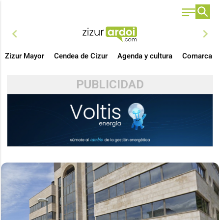
chevron_left
chevron_right
Zizur Mayor
Cendea de Cizur
Agenda y cultura
Comarca
PUBLICIDAD