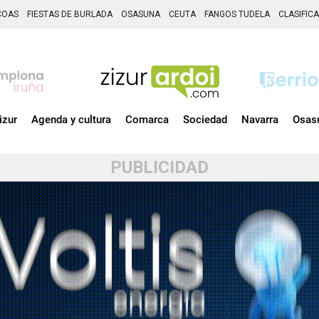
COAS
FIESTAS DE BURLADA
OSASUNA
CEUTA
FANGOS TUDELA
CLASIFIC
izur
Agenda y cultura
Comarca
Sociedad
Navarra
Osas
PUBLICIDAD