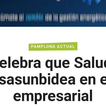
PAMPLONA ACTUAL
celebra que Salu
Osasunbidea en e
empresarial