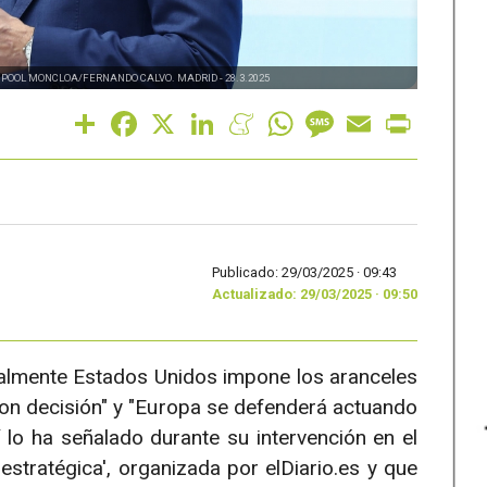
-
POOL MONCLOA/FERNANDO CALVO. MADRID - 28.3.2025
Share
Facebook
X
LinkedIn
Meneame
WhatsApp
Message
Email
Print
Publicado: 29/03/2025 ·
09:43
Actualizado: 29/03/2025 · 09:50
finalmente Estados Unidos impone los aranceles
on decisión" y "Europa se defenderá actuando
 lo ha señalado durante su intervención en el
stratégica', organizada por elDiario.es y que