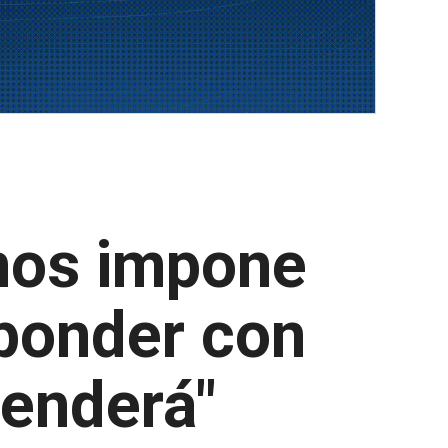
nos impone
ponder con
fenderá"