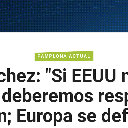
PAMPLONA ACTUAL
chez: "Si EEUU 
, deberemos res
n; Europa se de