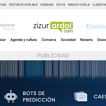
COAS
FIESTAS DE BURLADA
OSASUNA
CEUTA
FANGOS TUDELA
CLASIFIC
izur
Agenda y cultura
Comarca
Sociedad
Navarra
Osas
PUBLICIDAD