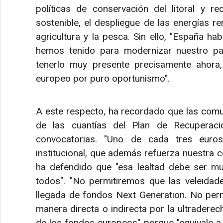
políticas de conservación del litoral y re
sostenible, el despliegue de las energías r
agricultura y la pesca. Sin ello, "España h
hemos tenido para modernizar nuestro paí
tenerlo muy presente precisamente ahora
europeo por puro oportunismo".
A este respecto, ha recordado que las com
de las cuantías del Plan de Recuperació
convocatorias. "Uno de cada tres euro
institucional, que además refuerza nuestra co
ha defendido que "esa lealtad debe ser mut
todos". "No permitiremos que las veleidad
llegada de fondos Next Generation. No per
manera directa o indirecta por la ultradere
de los fondos europeos" porque "equivale a