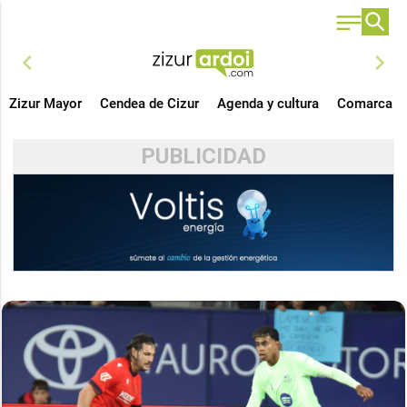
chevron_left
chevron_right
Zizur Mayor
Cendea de Cizur
Agenda y cultura
Comarca
PUBLICIDAD