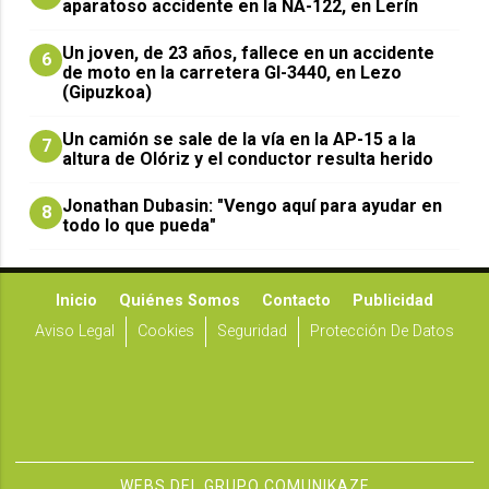
aparatoso accidente en la NA-122, en Lerín
Un joven, de 23 años, fallece en un accidente
6
de moto en la carretera GI-3440, en Lezo
(Gipuzkoa)
Un camión se sale de la vía en la AP-15 a la
7
altura de Olóriz y el conductor resulta herido
Jonathan Dubasin: "Vengo aquí para ayudar en
8
todo lo que pueda"
Inicio
Quiénes Somos
Contacto
Publicidad
Aviso Legal
Cookies
Seguridad
Protección De Datos
WEBS DEL GRUPO COMUNIKAZE