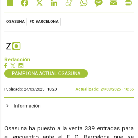
Share
Facebook
X
LinkedIn
Meneame
WhatsApp
Message
Email
Pr
OSASUNA
FC BARCELONA
Redacción
PAMPLONA ACTUAL OSASUNA
Publicado: 24/03/2025 ·
10:20
Actualizado: 24/03/2025 · 10:55
Información
Osasuna ha puesto a la venta 339 entradas para
el encuentro ante el F. C. Barcelona que se