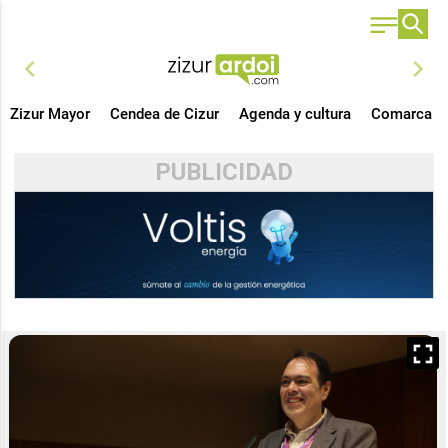
chevron_left
chevron_right
Zizur Mayor
Cendea de Cizur
Agenda y cultura
Comarca
PUBLICIDAD