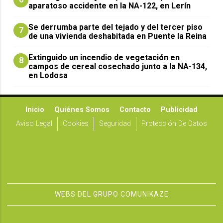
aparatoso accidente en la NA-122, en Lerín
Se derrumba parte del tejado y del tercer piso
7
de una vivienda deshabitada en Puente la Reina
Extinguido un incendio de vegetación en
8
campos de cereal cosechado junto a la NA-134,
en Lodosa
Inicio
Quiénes Somos
Contacto
Publicidad
Aviso Legal
Cookies
Seguridad
Protección De Datos
WEBS DEL GRUPO COMUNIKAZE