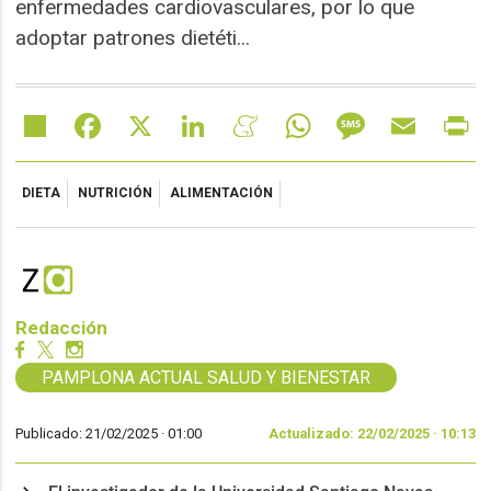
enfermedades cardiovasculares, por lo que
adoptar patrones dietéti...
Share
Facebook
X
LinkedIn
Meneame
WhatsApp
Message
Email
Pr
DIETA
NUTRICIÓN
ALIMENTACIÓN
Redacción
PAMPLONA ACTUAL SALUD Y BIENESTAR
Publicado: 21/02/2025 ·
01:00
Actualizado: 22/02/2025 · 10:13