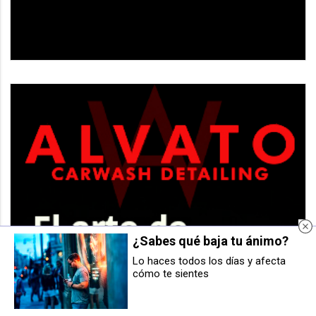
¿Sabes qué baja tu ánimo?
Lo haces todos los días y afecta
La Escuela de Música Joaquín
La patronal navarra pide mejorar
cómo te sientes
Maya convoca pruebas selectivas
fiscalidad, inversión en
para la contratación temporal de
infraestructuras y el apoyo a
profesores de trompeta, trompa,
pymes y autónomos en 2025
percusión y violín