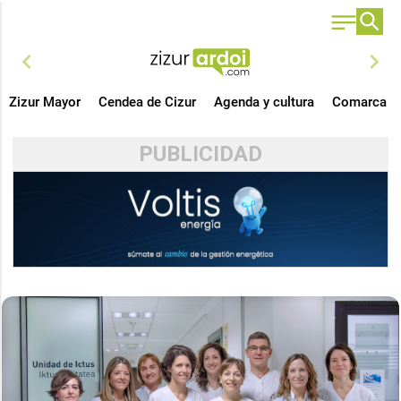
chevron_left
chevron_right
Zizur Mayor
Cendea de Cizur
Agenda y cultura
Comarca
PUBLICIDAD