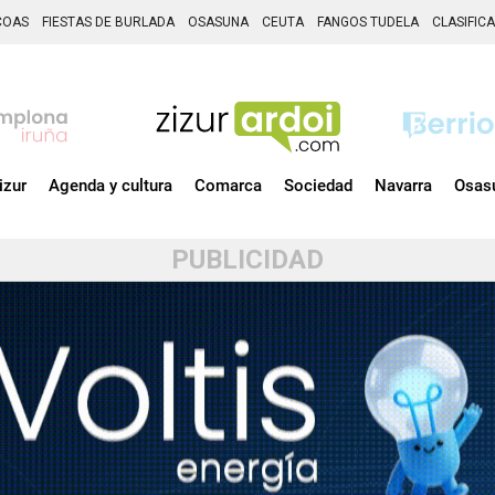
COAS
FIESTAS DE BURLADA
OSASUNA
CEUTA
FANGOS TUDELA
CLASIFIC
izur
Agenda y cultura
Comarca
Sociedad
Navarra
Osas
PUBLICIDAD