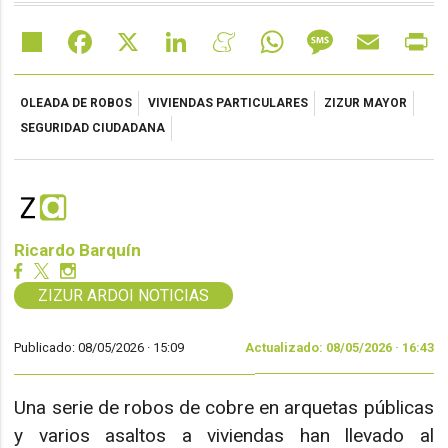
Share
Facebook
X
LinkedIn
Meneame
WhatsApp
Message
Email
Pr
OLEADA DE ROBOS
VIVIENDAS PARTICULARES
ZIZUR MAYOR
SEGURIDAD CIUDADANA
Ricardo Barquín
ZIZUR ARDOI NOTICIAS
Publicado: 08/05/2026 ·
15:09
Actualizado: 08/05/2026 · 16:43
Una serie de robos de cobre en arquetas públicas
y varios asaltos a viviendas han llevado al