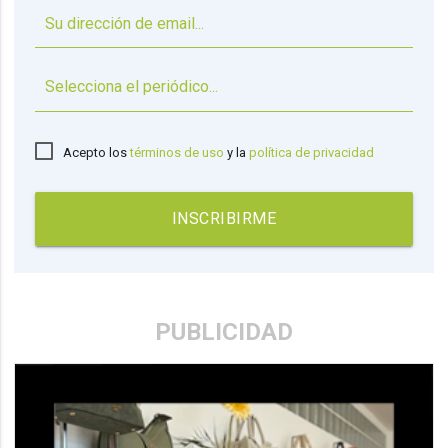
▼
Acepto los
términos de uso
y la
política de privacidad
INSCRIBIRME
PUBLICIDAD