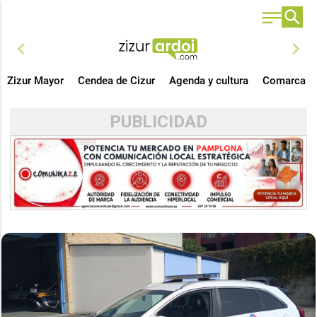
chevron_left
chevron_right
Zizur Mayor
Cendea de Cizur
Agenda y cultura
Comarca
PUBLICIDAD