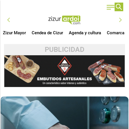
chevron_left
chevron_right
Zizur Mayor
Cendea de Cizur
Agenda y cultura
Comarca
PUBLICIDAD