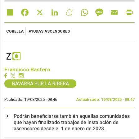
Share
Facebook
X
LinkedIn
Meneame
WhatsApp
Message
Email
Pr
CORELLA
AYUDAS ASCENSORES
Francisco Bastero
NAVARRA SUR LA RIBERA
Publicado: 19/08/2025 ·
08:46
Actualizado: 19/08/2025 · 08:47
Podrán beneficiarse también aquellas comunidades
que hayan finalizado trabajos de instalación de
ascensores desde el 1 de enero de 2023.